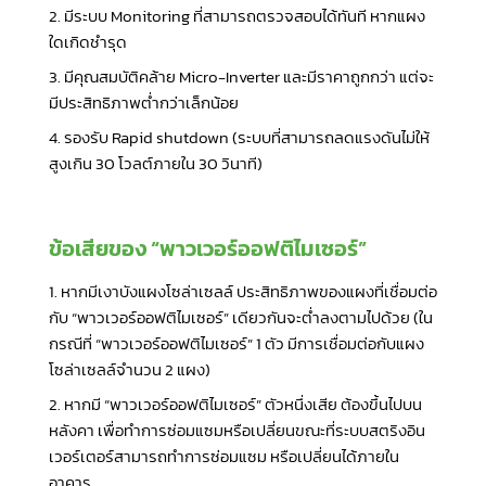
2. มีระบบ Monitoring ที่สามารถตรวจสอบได้ทันที หากแผง
ใดเกิดชำรุด
3. มีคุณสมบัติคล้าย Micro-Inverter และมีราคาถูกกว่า แต่จะ
มีประสิทธิภาพต่ำกว่าเล็กน้อย
4. รองรับ Rapid shutdown (ระบบที่สามารถลดแรงดันไม่ให้
สูงเกิน 30 โวลต์ภายใน 30 วินาที)
ข้อเสียของ
“พาวเวอร์ออฟติไมเซอร์”
1. หากมีเงาบังแผงโซล่าเซลล์ ประสิทธิภาพของแผงที่เชื่อมต่อ
กับ “พาวเวอร์ออฟติไมเซอร์” เดียวกันจะต่ำลงตามไปด้วย (ใน
กรณีที่
“พาวเวอร์ออฟติไมเซอร์”
1 ตัว มีการเชื่อมต่อกับแผง
โซล่าเซลล์จำนวน 2 แผง)
2. หากมี “พาวเวอร์ออฟติไมเซอร์” ตัวหนึ่งเสีย ต้องขึ้นไปบน
หลังคา เพื่อทำการซ่อมแซมหรือเปลี่ยนขณะที่ระบบสตริงอิน
เวอร์เตอร์สามารถทำการซ่อมแซม หรือเปลี่ยนได้ภายใน
อาคาร