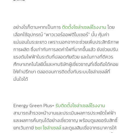
อย่างไรก็ตามหากเป็นการ
ติดตั้งโซล่าเซลล์โรงงาน
โดย
เลือกใช้อุปกรณ์ “พาวเวอร์ออฟติไมเซอร์” นั้น คุ้มค่า
แน่นอนในระยะยาว เพราะนอกจากจะช่วยเพิ่มประสิทธิภาพ
การผลิต ซึ่งเท่ากับการลดค่าไฟที่มากขึ้นแล้ว ยังช่วยปรับ
แรงดันไฟฟ้าในระดับที่ปลอดภัยด้วย และในทางที่ดีควร
ศึกษาเทคโนโลยีนี้และหาบริษัทผู้เชี่ยวชาญที่เชื่อถือได้คอย
ให้คำปรึกษา ตลอดจนการติดตั้งกับระบบโซล่าเซลล์ที่
มั่นใจได้
Energy Green Plus+
รับติดตั้งโซล่าเซลล์โรงงาน
สามารถสำรวจหน้างานและประเมินผลการประหยัดไฟฟ้า
และผลการคืนทุนได้อย่างเชี่ยวชาญ พร้อมดูแลขอรับสิทธิ์
ยกเว้นภาษี
boi โซล่าเซลล์
และดูแลสินเชื่อจากธนาคารให้