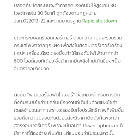
ปลอดภัย โดยระบบจะทำการลดแรงดันไม่ให้สูงเกิน 30
โวลต์ภายใน 30 วินาที ถูกต้องตามกฏหมาย
วสท.022013-22 และตามมาตรฐาน
Rapid shutdown
ขณะที่ระบบสตริงอินเวอร์เตอร์ ด้วยความที่มันจะรวบรวม
กระแสไฟฟ้าจากทุกแผง เพื่อส่งไปยังอินเวอร์เตอร์เครื่อง
ใหญ่ๆ เครื่องเดียว ตรงนี้จะทำให้แรงดันไฟไฟ้ามากกว่า
600 โวลต์เลยทีเดียว ซึ่งถ้าหากมีเพลิงไหม้เกิดขึ้นจะเป็น
อันตรายอย่างมาก
ดังนั้น “พาวเวอร์ออฟติไมเซอร์” จึงเหมาะสำหรับการติด
ตั้งกับระบบโซล่าเซลล์บนโรงงานที่เต็มไปด้วยแผงโซล่า
เซลล์จำนวนมาก เพราะจะรองรับทั้งประสิทธิภาพที่เพิ่มขึ้น
รวมถึงความปลอดภัยด้วยแต่จะมีราคาติดตั้งที่แพงกว่า
สตริงอินเวอร์เตอร์ เพราะแน่นอนว่า Power optimizer ก็
มีราคาที่ต้องจ่ายเพิ่มเติม แต่แน่นอนว่าในระยะยาวนั้น