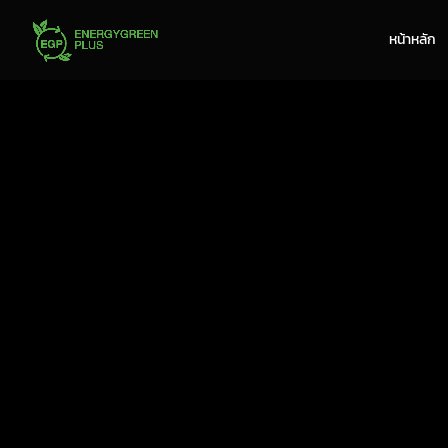
ตัว
เล่น
หน้าหลัก
ไฟล์
วิดีโอ