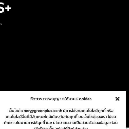
S+
”
จัดการ การอนุญาตใช้งาน Cookies
เว็บไซต์ energygreenplus.co.th มีการใช้งานเทคโนโลยีคุกกี้ หรือ
เทคโนโลยีอื่นที่มีลักษณะใกล้เคียงกันกับคุกกี้ บนเว็บไซต์ของเรา โปรด
ศึกษา นโยบายการใช้คุกกี้ และ นโยบายความเป็นส่วนตัวของข้อมูล ก่อน
ใช้บริการเว็บไซต์ ได้ที่ลิงค์ด้านล่าง