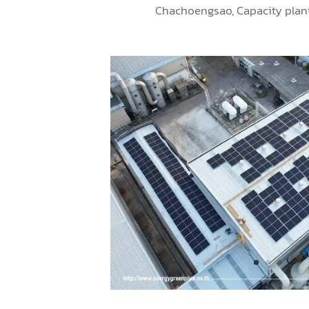
Progress Part And Die 
Chachoengsao, Capacity plan