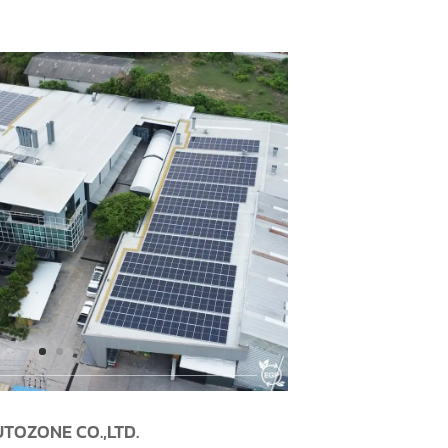
eiko (Thailand)
Co.,ltd.
 Capacity plant 738.75 Kwp