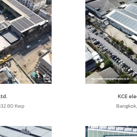
td.
KCE ele
432.80 Kwp
Bangkok