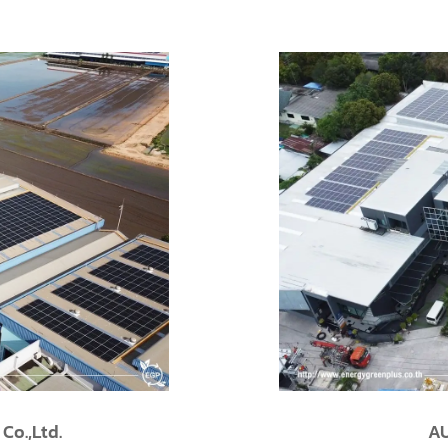
, Ltd.
Itoh S
nt 558.18 Kwp
Chonburi,