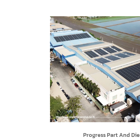
Athena Beverage Co.
Chachoengsao, Capacity pla