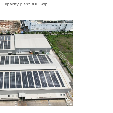
TOZONE CO.,LTD.
, Capacity plant 300 Kwp