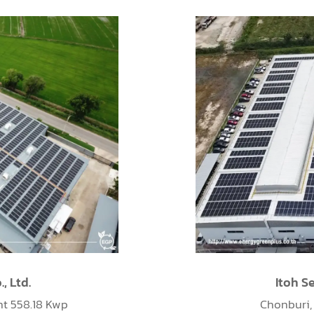
) Co.,Ltd
KB Syst
t 997 Kwp
Pra Nakhon Si Ay