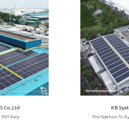
999.99 Kwp
Pathum th