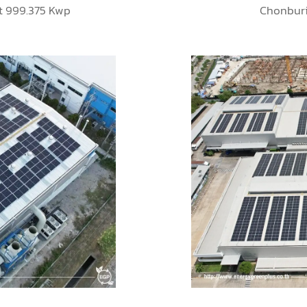
Co.,Ltd.
AU
t 999.375 Kwp
Chonburi