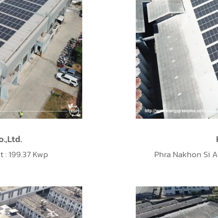
.,Ltd.
 : 199.37
Kwp
Phra Nakhon Si A