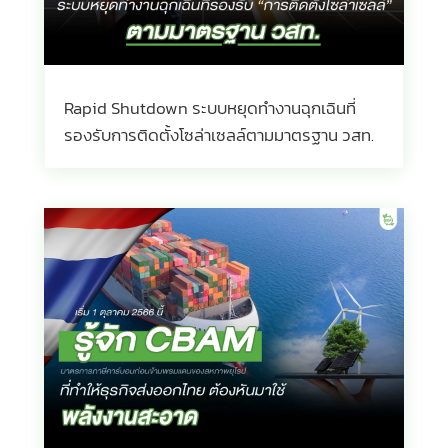
Rapid Shutdown ระบบหยุดทำงานฉุกเฉินที่
รองรับการติดตั้งโซล่าเซลล์ตามมาตรฐาน วสท.