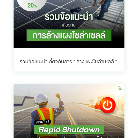
รวมข้อแนะนำเกี่ยวกับการ “ ล้างแผงโซล่าเซลล์ “