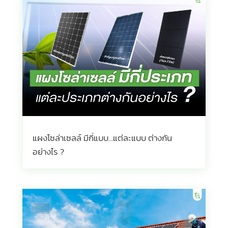
แผงโซล่าเซลล์ มีกี่แบบ…แต่ละแบบ ต่างกัน
อย่างไร ?