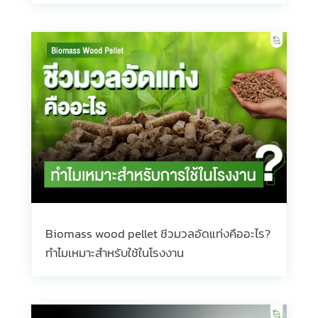
Biomass wood pellet ชีวมวลอัดแท่งคืออะไร?
ทำไมเหมาะสำหรับใช้ในโรงงาน