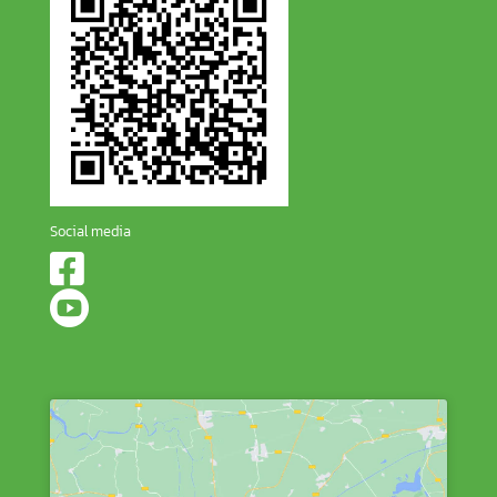
Social media

