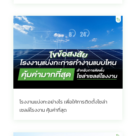
โรงงานแบ่งกะอย่างไร เพื่อให้การติดตั้งโซล่า
เซลล์โรงงาน คุ้มค่าที่สุด